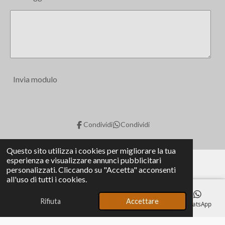
Invia modulo
Condividi
Condividi
Questo sito utilizza i cookies per migliorare la tua
esperienza e visualizzare annunci pubblicitari
personalizzati. Cliccando su "Accetta" acconsenti
all'uso di tutti i cookies.
Consent Preferences
© 2025 - 2026 fiammedipietra
Rifiuta
Accettare
Email
Telefono
Mappa
Facebook
WhatsApp
Fornito da
Webador